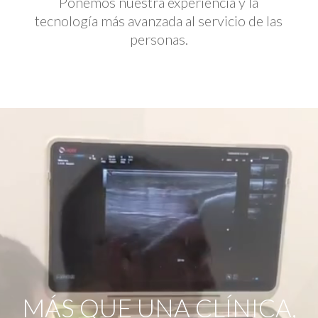
Ponemos nuestra experiencia y la
tecnología más avanzada al servicio de las
personas.
Reproductor
de
vídeo
MÁS QUE UNA CLÍNICA,