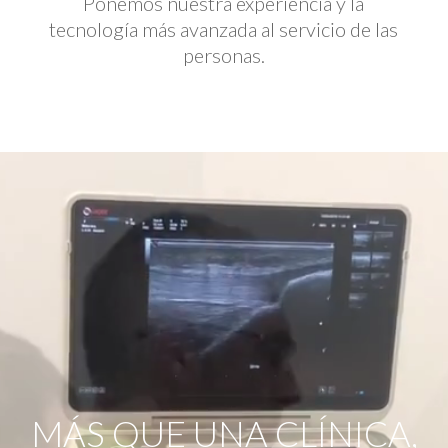
Ponemos nuestra experiencia y la
tecnología más avanzada al servicio de las
personas.
Reproductor
de
vídeo
MÁS QUE UNA CLÍNICA,