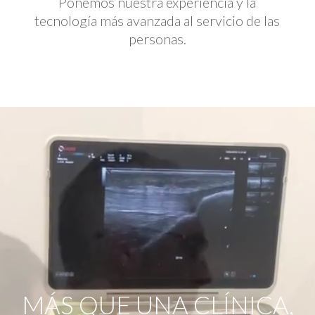
Ponemos nuestra experiencia y la
tecnología más avanzada al servicio de las
personas.
Reproductor
de
vídeo
MÁS QUE UNA CLÍNICA,