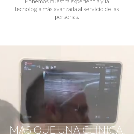
Ponemos nuestra experiencia y la
tecnología más avanzada al servicio de las
personas.
Reproductor
de
vídeo
MÁS QUE UNA CLÍNICA,